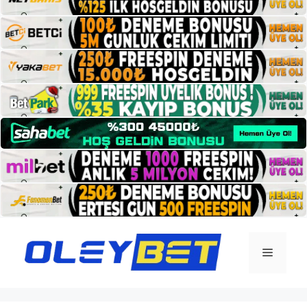
İçeriğe
atla
Menü