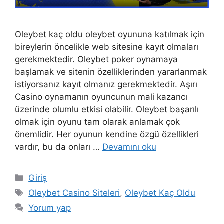
Oleybet kaç oldu oleybet oyununa katılmak için
bireylerin öncelikle web sitesine kayıt olmaları
gerekmektedir. Oleybet poker oynamaya
başlamak ve sitenin özelliklerinden yararlanmak
istiyorsanız kayıt olmanız gerekmektedir. Aşırı
Casino oynamanın oyuncunun mali kazancı
üzerinde olumlu etkisi olabilir. Oleybet başarılı
olmak için oyunu tam olarak anlamak çok
önemlidir. Her oyunun kendine özgü özellikleri
vardır, bu da onları …
Devamını oku
Kategoriler
Giriş
Etiketler
Oleybet Casino Siteleri
,
Oleybet Kaç Oldu
Yorum yap