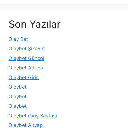
Son Yazılar
Oley Bet
Oleybet Şikayet
Oleybet Güncel
Oleybet Adresi
Oleybet Giriş
Oleybet
Oleybet
Oleybet
Oleybet Giriş Sayfası
Oleybet Altyapı