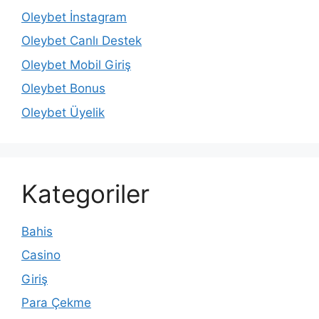
Oleybet İnstagram
Oleybet Canlı Destek
Oleybet Mobil Giriş
Oleybet Bonus
Oleybet Üyelik
Kategoriler
Bahis
Casino
Giriş
Para Çekme