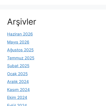
Arşivler
Haziran 2026
Mayıs 2026
Ağustos 2025
Temmuz 2025
Şubat 2025
Ocak 2025
Aralık 2024
Kasım 2024
Ekim 2024
Eylül 2024