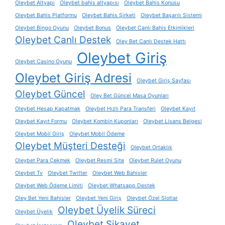
Oleybet Altyapı
Oleybet bahis altyapısı
Oleybet Bahis Konusu
Oleybet Bahis Platformu
Oleybet Bahis Şirketi
Oleybet Başarılı Sistemi
Oleybet Bingo Oyunu
Oleybet Bonus
Oleybet Canlı Bahis Etkinlikleri
Oleybet Canlı Destek
Oley Bet Canlı Destek Hattı
Oleybet Giriş
Oleybet Casino Oyunu
Oleybet Giriş Adresi
Oleybet Giriş Sayfası
Oleybet Güncel
Oley Bet Güncel Masa Oyunları
Oleybet Hesap Kapatmak
Oleybet Hızlı Para Transferi
Oleybet Kayıt
Oleybet Kayıt Formu
Oleybet Kombin Kuponları
Oleybet Lisans Belgesi
Oleybet Mobil Giriş
Oleybet Mobil Ödeme
Oleybet Müşteri Desteği
Oleybet Ortaklık
Oleybet Para Çekmek
Oleybet Resmi Site
Oleybet Rulet Oyunu
Oleybet Tv
Oleybet Twitter
Oleybet Web Bahisler
Oleybet Web Ödeme Limiti
Oleybet Whatsapp Destek
Oley Bet Yeni Bahisler
Oleybet Yeni Giriş
Oleybet Özel Slotlar
Oleybet Üyelik Süreci
Oleybet Üyelik
Oleybet Şikayet