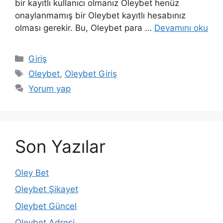
bir kayıtlı kullanıcı olmanız Oleybet henüz
onaylanmamış bir Oleybet kayıtlı hesabınız
olması gerekir. Bu, Oleybet para …
Devamını oku
Kategoriler
Giriş
Etiketler
Oleybet
,
Oleybet Giriş
Yorum yap
Son Yazılar
Oley Bet
Oleybet Şikayet
Oleybet Güncel
Oleybet Adresi