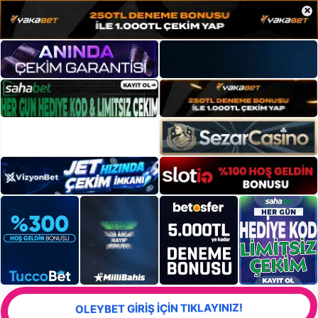
×
OLEYBET GİRİŞ İÇİN TIKLAYINIZ!