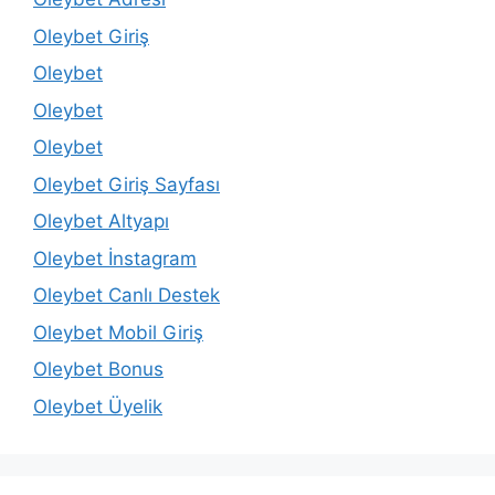
Oleybet Giriş
Oleybet
Oleybet
Oleybet
Oleybet Giriş Sayfası
Oleybet Altyapı
Oleybet İnstagram
Oleybet Canlı Destek
Oleybet Mobil Giriş
Oleybet Bonus
Oleybet Üyelik