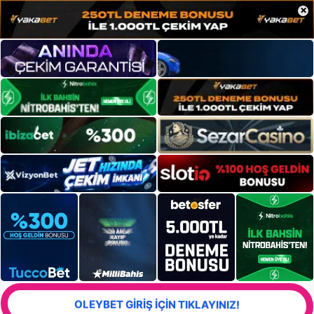
×
OLEYBET GİRİŞ İÇİN TIKLAYINIZ!