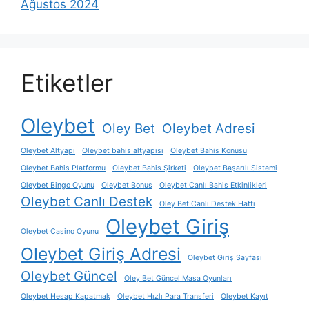
Ağustos 2024
Etiketler
Oleybet
Oley Bet
Oleybet Adresi
Oleybet Altyapı
Oleybet bahis altyapısı
Oleybet Bahis Konusu
Oleybet Bahis Platformu
Oleybet Bahis Şirketi
Oleybet Başarılı Sistemi
Oleybet Bingo Oyunu
Oleybet Bonus
Oleybet Canlı Bahis Etkinlikleri
Oleybet Canlı Destek
Oley Bet Canlı Destek Hattı
Oleybet Giriş
Oleybet Casino Oyunu
Oleybet Giriş Adresi
Oleybet Giriş Sayfası
Oleybet Güncel
Oley Bet Güncel Masa Oyunları
Oleybet Hesap Kapatmak
Oleybet Hızlı Para Transferi
Oleybet Kayıt