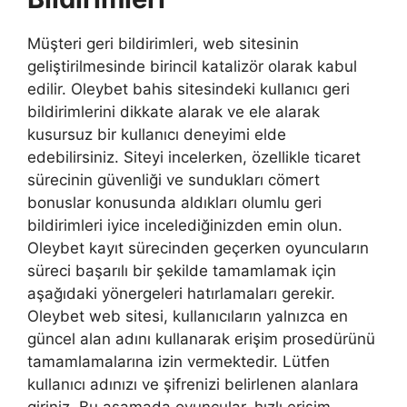
Müşteri geri bildirimleri, web sitesinin
geliştirilmesinde birincil katalizör olarak kabul
edilir. Oleybet bahis sitesindeki kullanıcı geri
bildirimlerini dikkate alarak ve ele alarak
kusursuz bir kullanıcı deneyimi elde
edebilirsiniz. Siteyi incelerken, özellikle ticaret
sürecinin güvenliği ve sundukları cömert
bonuslar konusunda aldıkları olumlu geri
bildirimleri iyice incelediğinizden emin olun.
Oleybet kayıt sürecinden geçerken oyuncuların
süreci başarılı bir şekilde tamamlamak için
aşağıdaki yönergeleri hatırlamaları gerekir.
Oleybet web sitesi, kullanıcıların yalnızca en
güncel alan adını kullanarak erişim prosedürünü
tamamlamalarına izin vermektedir. Lütfen
kullanıcı adınızı ve şifrenizi belirlenen alanlara
giriniz. Bu aşamada oyuncular, hızlı erişim