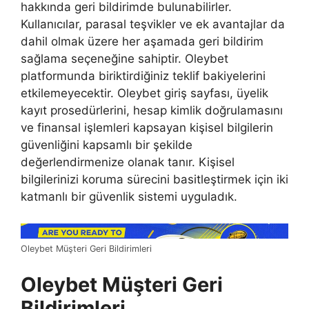
hakkında geri bildirimde bulunabilirler.
Kullanıcılar, parasal teşvikler ve ek avantajlar da
dahil olmak üzere her aşamada geri bildirim
sağlama seçeneğine sahiptir. Oleybet
platformunda biriktirdiğiniz teklif bakiyelerini
etkilemeyecektir. Oleybet giriş sayfası, üyelik
kayıt prosedürlerini, hesap kimlik doğrulamasını
ve finansal işlemleri kapsayan kişisel bilgilerin
güvenliğini kapsamlı bir şekilde
değerlendirmenize olanak tanır. Kişisel
bilgilerinizi koruma sürecini basitleştirmek için iki
katmanlı bir güvenlik sistemi uyguladık.
Oleybet Müşteri Geri Bildirimleri
Oleybet Müşteri Geri
Bildirimleri