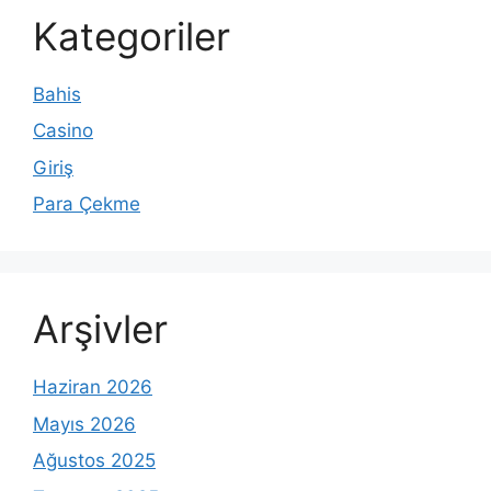
Kategoriler
Bahis
Casino
Giriş
Para Çekme
Arşivler
Haziran 2026
Mayıs 2026
Ağustos 2025