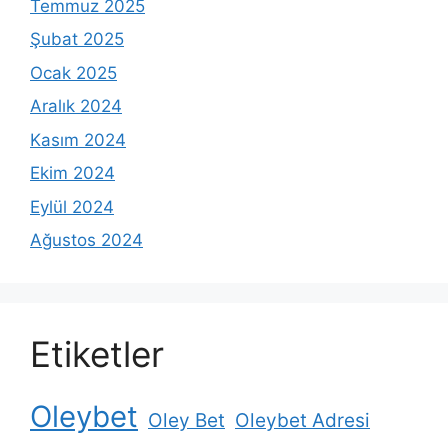
Temmuz 2025
Şubat 2025
Ocak 2025
Aralık 2024
Kasım 2024
Ekim 2024
Eylül 2024
Ağustos 2024
Etiketler
Oleybet
Oley Bet
Oleybet Adresi