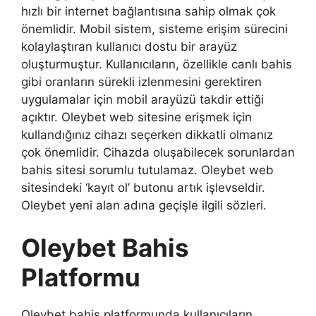
hızlı bir internet bağlantısına sahip olmak çok
önemlidir. Mobil sistem, sisteme erişim sürecini
kolaylaştıran kullanıcı dostu bir arayüz
oluşturmuştur. Kullanıcıların, özellikle canlı bahis
gibi oranların sürekli izlenmesini gerektiren
uygulamalar için mobil arayüzü takdir ettiği
açıktır. Oleybet web sitesine erişmek için
kullandığınız cihazı seçerken dikkatli olmanız
çok önemlidir. Cihazda oluşabilecek sorunlardan
bahis sitesi sorumlu tutulamaz. Oleybet web
sitesindeki ‘kayıt ol’ butonu artık işlevseldir.
Oleybet yeni alan adına geçişle ilgili sözleri.
Oleybet Bahis
Platformu
Oleybet bahis platformunda kullanıcıların