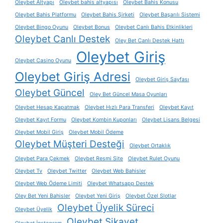
Oleybet Altyapı
Oleybet bahis altyapısı
Oleybet Bahis Konusu
Oleybet Bahis Platformu
Oleybet Bahis Şirketi
Oleybet Başarılı Sistemi
Oleybet Bingo Oyunu
Oleybet Bonus
Oleybet Canlı Bahis Etkinlikleri
Oleybet Canlı Destek
Oley Bet Canlı Destek Hattı
Oleybet Giriş
Oleybet Casino Oyunu
Oleybet Giriş Adresi
Oleybet Giriş Sayfası
Oleybet Güncel
Oley Bet Güncel Masa Oyunları
Oleybet Hesap Kapatmak
Oleybet Hızlı Para Transferi
Oleybet Kayıt
Oleybet Kayıt Formu
Oleybet Kombin Kuponları
Oleybet Lisans Belgesi
Oleybet Mobil Giriş
Oleybet Mobil Ödeme
Oleybet Müşteri Desteği
Oleybet Ortaklık
Oleybet Para Çekmek
Oleybet Resmi Site
Oleybet Rulet Oyunu
Oleybet Tv
Oleybet Twitter
Oleybet Web Bahisler
Oleybet Web Ödeme Limiti
Oleybet Whatsapp Destek
Oley Bet Yeni Bahisler
Oleybet Yeni Giriş
Oleybet Özel Slotlar
Oleybet Üyelik Süreci
Oleybet Üyelik
Oleybet Şikayet