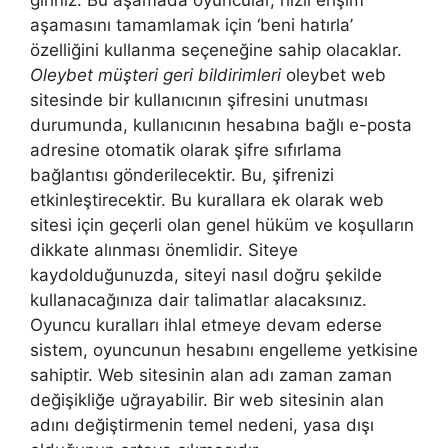
aşamasını tamamlamak için ‘beni hatırla’
özelliğini kullanma seçeneğine sahip olacaklar.
Oleybet müşteri geri bildirimleri
oleybet web
sitesinde bir kullanıcının şifresini unutması
durumunda, kullanıcının hesabına bağlı e-posta
adresine otomatik olarak şifre sıfırlama
bağlantısı gönderilecektir. Bu, şifrenizi
etkinleştirecektir. Bu kurallara ek olarak web
sitesi için geçerli olan genel hüküm ve koşulların
dikkate alınması önemlidir. Siteye
kaydolduğunuzda, siteyi nasıl doğru şekilde
kullanacağınıza dair talimatlar alacaksınız.
Oyuncu kuralları ihlal etmeye devam ederse
sistem, oyuncunun hesabını engelleme yetkisine
sahiptir. Web sitesinin alan adı zaman zaman
değişikliğe uğrayabilir. Bir web sitesinin alan
adını değiştirmenin temel nedeni, yasa dışı